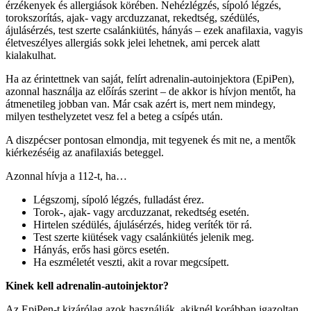
érzékenyek és allergiások körében. Nehézlégzés, sípoló légzés,
torokszorítás, ajak- vagy arcduzzanat, rekedtség, szédülés,
ájulásérzés, test szerte csalánkiütés, hányás – ezek anafilaxia, vagyis
életveszélyes allergiás sokk jelei lehetnek, ami percek alatt
kialakulhat.
Ha az érintettnek van saját, felírt adrenalin-autoinjektora (EpiPen),
azonnal használja az előírás szerint – de akkor is hívjon mentőt, ha
átmenetileg jobban van. Már csak azért is, mert nem mindegy,
milyen testhelyzetet vesz fel a beteg a csípés után.
A diszpécser pontosan elmondja, mit tegyenek és mit ne, a mentők
kiérkezéséig az anafilaxiás beteggel.
Azonnal hívja a 112-t, ha…
Légszomj, sípoló légzés, fulladást érez.
Torok-, ajak- vagy arcduzzanat, rekedtség esetén.
Hirtelen szédülés, ájulásérzés, hideg veríték tör rá.
Test szerte kiütések vagy csalánkiütés jelenik meg.
Hányás, erős hasi görcs esetén.
Ha eszméletét veszti, akit a rovar megcsípett.
Kinek kell adrenalin-autoinjektor?
Az EpiPen-t kizárólag azok használják, akiknél korábban igazoltan