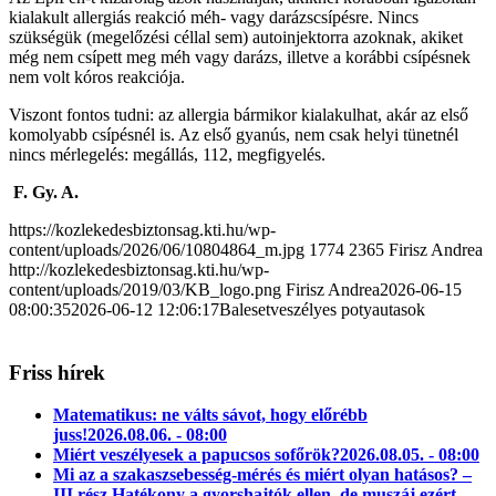
kialakult allergiás reakció méh- vagy darázscsípésre. Nincs
szükségük (megelőzési céllal sem) autoinjektorra azoknak, akiket
még nem csípett meg méh vagy darázs, illetve a korábbi csípésnek
nem volt kóros reakciója.
Viszont fontos tudni: az allergia bármikor kialakulhat, akár az első
komolyabb csípésnél is. Az első gyanús, nem csak helyi tünetnél
nincs mérlegelés: megállás, 112, megfigyelés.
F.
Gy. A.
https://kozlekedesbiztonsag.kti.hu/wp-
content/uploads/2026/06/10804864_m.jpg
1774
2365
Firisz Andrea
http://kozlekedesbiztonsag.kti.hu/wp-
content/uploads/2019/03/KB_logo.png
Firisz Andrea
2026-06-15
08:00:35
2026-06-12 12:06:17
Balesetveszélyes potyautasok
Friss hírek
Matematikus: ne válts sávot, hogy előrébb
juss!
2026.08.06. - 08:00
Miért veszélyesek a papucsos sofőrök?
2026.08.05. - 08:00
Mi az a szakaszsebesség-mérés és miért olyan hatásos? –
III.rész Hatékony a gyorshajtók ellen, de muszáj ezért