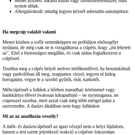
Menet közben: inkább klíma vagy szellőztetőrendszer, mint
nyitott ablak.
Allergiásoknál: mindig legyen kéznél adrenalin-autoinjektor.
Ha
megcsíp valakit valami
Menet közben a sofőr semmiképpen ne próbáljon elsősegélyt
nyújtani, de még csak ne is vizsgálhassa a csípést, hogy „mi lehetett
az”. Első a biztonságos megállás, és csak utána foglalkozzon a
csípéssel.
Tisztítsa meg a csípés helyét nedves törlőkendővel, ha benzinkútnál
vagy parkolóban áll meg, szappanos vízzel, tegyen rá hideg
borogatást, vegye le a szorító gyűrűt, órát, karkötőt.
Méhcsípésnél a fullánk a bőrben maradhat: körömmel vagy
bankkártya élével óvatosan kikaparható – ne nyomogassa, ne
csipesszel szorítsa, mert azzal csak még több mérget juttat a
szervezetbe. A darázs általában nem hagy fullánkot.
Mi az az anafilaxia vesz
é
ly
?
A méh- és darázscsípésnél az igazi vészjel nem a helyi fájdalom,
hanem a test szerte jelentkező reakció a csípésre fokozottan