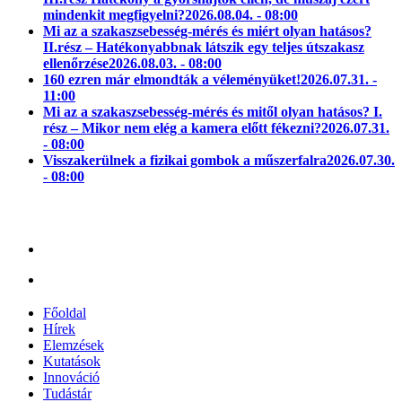
mindenkit megfigyelni?
2026.08.04. - 08:00
Mi az a szakaszsebesség-mérés és miért olyan hatásos?
II.rész – Hatékonyabbnak látszik egy teljes útszakasz
ellenőrzése
2026.08.03. - 08:00
160 ezren már elmondták a véleményüket!
2026.07.31. -
11:00
Mi az a szakaszsebesség-mérés és mitől olyan hatásos? I.
rész – Mikor nem elég a kamera előtt fékezni?
2026.07.31.
- 08:00
Visszakerülnek a fizikai gombok a műszerfalra
2026.07.30.
- 08:00
Főoldal
Hírek
Elemzések
Kutatások
Innováció
Tudástár