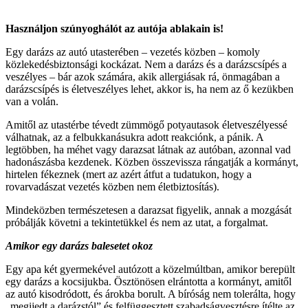
Használjon szúnyoghálót az autója ablakain is!
Egy darázs az autó utasterében – vezetés közben – komoly
közlekedésbiztonsági kockázat. Nem a darázs és a darázscsípés a
veszélyes – bár azok számára, akik allergiásak rá, önmagában a
darázscsípés is életveszélyes lehet, akkor is, ha nem az ő kezükben
van a volán.
Amitől az utastérbe tévedt zümmögő potyautasok életveszélyessé
válhatnak, az a felbukkanásukra adott reakciónk, a pánik. A
legtöbben, ha méhet vagy darazsat látnak az autóban, azonnal vad
hadonászásba kezdenek. Közben összevissza rángatják a kormányt,
hirtelen fékeznek (mert az azért átfut a tudatukon, hogy a
rovarvadászat vezetés közben nem életbiztosítás).
Mindeközben természetesen a darazsat figyelik, annak a mozgását
próbálják követni a tekintetükkel és nem az utat, a forgalmat.
Amikor egy darázs balesetet okoz
Egy apa két gyermekével autózott a közelmúltban, amikor berepült
egy darázs a kocsijukba. Ösztönösen elrántotta a kormányt, amitől
az autó kisodródott, és árokba borult. A bíróság nem tolerálta, hogy
„megijedt a darázstól” és felfüggesztett szabadságvesztésre ítélte az