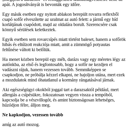
apát. A jogosítványát is bevonták egy időre.
Egy másik esetben egy nyitott ablakon berepült rovarra reflexből
csapó sofőr elveszítette az uralmat az autó felett: a jármű egy híd
korlátjának csapódott, majd az oldalára borult. Szerencsére csak
könnyű sérülések keletkeztek.
Egyik esetben sem rovarcsípés miatt történt baleset, hanem a sofőrök
hibás és eltúlzott reakciója miatt, amit a zümmögő potyautas
feltűnése váltott ki belőlük.
Ha menet közben berepül egy méh, darázs vagy egy méretes légy az
autónkba, az első és legfontosabb, hogy a sofőr ne kezdjen el
vadászni rájuk, hanem vezessen tovább. Semmiképpen se
csapkodjon, ne próbálja kézzel elkapni, ne hajoljon utána, mert ezek
a mozdulatok mind óhatatlanul a kormány rángatásával járnak.
Aki egészségügyi okokból joggal tart a darazsaktól például, mert
allergiás a csípésükre, fokozatosan vegyen vissza a tempóból,
kapcsolja be a vészvillogót, és amint biztonságosan lehetséges,
húzódjon félre, álljon meg.
Ne kapkodjon,
vezessen
tovább
amíg az autó mozog.