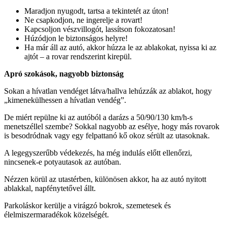
Maradjon nyugodt, tartsa a tekintetét az úton!
Ne csapkodjon, ne ingerelje a rovart!
Kapcsoljon vészvillogót, lassítson fokozatosan!
Húzódjon le biztonságos helyre!
Ha már áll az autó, akkor húzza le az ablakokat, nyissa ki az
ajtót – a rovar rendszerint kirepül.
Apró szokások, nagyobb biztonság
Sokan a hívatlan vendéget látva/hallva lehúzzák az ablakot, hogy
„kimenekülhessen a hívatlan vendég”.
De miért repülne ki az autóból a darázs a 50/90/130 km/h-s
menetszéllel szembe? Sokkal nagyobb az esélye, hogy más rovarok
is besodródnak vagy egy felpattanó kő okoz sérült az utasoknak.
A legegyszerűbb védekezés, ha még indulás előtt ellenőrzi,
nincsenek-e potyautasok az autóban.
Nézzen körül az utastérben, különösen akkor, ha az autó nyitott
ablakkal, napfénytetővel állt.
Parkoláskor kerülje a virágzó bokrok, szemetesek és
élelmiszermaradékok közelségét.