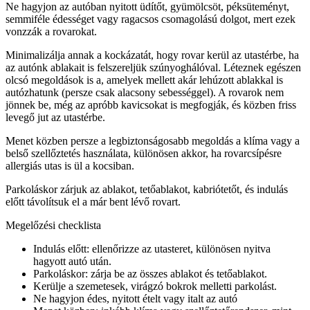
Ne hagyjon az autóban nyitott üdítőt, gyümölcsöt, péksüteményt,
semmiféle édességet vagy ragacsos csomagolású dolgot, mert ezek
vonzzák a rovarokat.
Minimalizálja annak a kockázatát, hogy rovar kerül az utastérbe, ha
az autónk ablakait is felszereljük szúnyoghálóval. Léteznek egészen
olcsó megoldások is a, amelyek mellett akár lehúzott ablakkal is
autózhatunk (persze csak alacsony sebességgel). A rovarok nem
jönnek be, még az apróbb kavicsokat is megfogják, és közben friss
levegő jut az utastérbe.
Menet közben persze a legbiztonságosabb megoldás a klíma vagy a
belső szellőztetés használata, különösen akkor, ha rovarcsípésre
allergiás utas is ül a kocsiban.
Parkoláskor zárjuk az ablakot, tetőablakot, kabriótetőt, és indulás
előtt távolítsuk el a már bent lévő rovart.
Megelőzési checklista
Indulás előtt: ellenőrizze az utasteret, különösen nyitva
hagyott autó után.
Parkoláskor: zárja be az összes ablakot és tetőablakot.
Kerülje a szemetesek, virágzó bokrok melletti parkolást.
Ne hagyjon édes, nyitott ételt vagy italt az autó