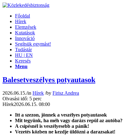
Főoldal
Hírek
Elemzések
Kutatások
Innováció
Segítsük egymást!
Tudástár
HU
|
EN
Keresés
Menu
Balesetveszélyes potyautasok
2026.06.15.
/
in
Hírek
/
by
Firisz Andrea
Olvasási idő: 5 perc
Hírek
2026.06.15. 08:00
Itt a szezon, jönnek a veszélyes potyautasok
Mit tegyünk, ha méh vagy darázs repül az aut
ó
ba?
A csípésnél is veszélyesebb a pánik!
Vezetés közben ne kezdje üldözni a darazsakat!