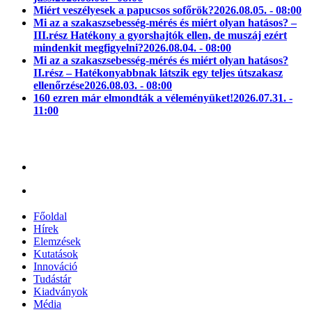
Miért veszélyesek a papucsos sofőrök?
2026.08.05. - 08:00
Mi az a szakaszsebesség-mérés és miért olyan hatásos? –
III.rész Hatékony a gyorshajtók ellen, de muszáj ezért
mindenkit megfigyelni?
2026.08.04. - 08:00
Mi az a szakaszsebesség-mérés és miért olyan hatásos?
II.rész – Hatékonyabbnak látszik egy teljes útszakasz
ellenőrzése
2026.08.03. - 08:00
160 ezren már elmondták a véleményüket!
2026.07.31. -
11:00
Főoldal
Hírek
Elemzések
Kutatások
Innováció
Tudástár
Kiadványok
Média