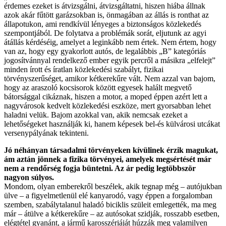
érdemes ezeket is átvizsgálni, átvizsgáltatni, hiszen hiába állnak
azok akár fűtött garázsokban is, önmagában az állás is ronthat az
állapotukon, ami rendkívül lényeges a biztonságos közlekedés
szempontjából. De folytatva a problémák sorát, eljutunk az agyi
átállás kérdéséig, amelyet a leginkább nem értek. Nem értem, hogy
van az, hogy egy gyakorlott autós, de legalábbis „B” kategóriás
jogosítvánnyal rendelkező ember egyik percről a másikra „elfelejt”
minden írott és íratlan közlekedési szabályt, fizikai
törvényszerűséget, amikor kétkerekűre vált. Nem azzal van bajom,
hogy az araszoló kocsisorok között egyesek halált megvető
bátorsággal cikáznak, hiszen a motor, a moped éppen azért lett a
nagyvárosok kedvelt közlekedési eszköze, mert gyorsabban lehet
haladni velük. Bajom azokkal van, akik nemcsak ezeket a
lehetőségeket használják ki, hanem képesek bel-és külvárosi utcákat
versenypályának tekinteni.
Jó néhányan társadalmi törvényeken kívülinek érzik magukat,
ám aztán jönnek a fizika törvényei, amelyek megsértését már
nem a rendőrség fogja büntetni. Az ár pedig legtöbbször
nagyon súlyos.
Mondom, olyan emberekről beszélek, akik tegnap még – autójukban
ülve – a figyelmetlenül elé kanyarodó, vagy éppen a forgalomban
szemben, szabálytalanul haladó biciklis szüleit emlegették, ma meg
már – átülve a kétkerekűre – az autósokat szidják, rosszabb esetben,
elégtétel gyanánt, a jármű karosszériáját húzzák meg valamilyen