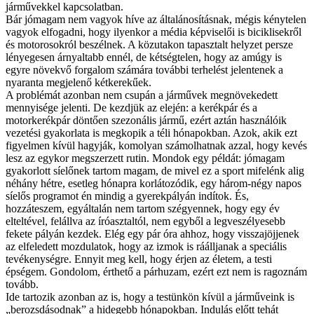
járművekkel kapcsolatban.
Bár jómagam nem vagyok híve az általánosításnak, mégis kénytelen
vagyok elfogadni, hogy ilyenkor a média képviselői is biciklisekről
és motorosokról beszélnek. A közutakon tapasztalt helyzet persze
lényegesen árnyaltabb ennél, de kétségtelen, hogy az amúgy is
egyre növekvő forgalom számára további terhelést jelentenek a
nyaranta megjelenő kétkerekűek.
A problémát azonban nem csupán a járművek megnövekedett
mennyisége jelenti. De kezdjük az elején: a kerékpár és a
motorkerékpár döntően szezonális jármű, ezért aztán használóik
vezetési gyakorlata is megkopik a téli hónapokban. Azok, akik ezt
figyelmen kívül hagyják, komolyan számolhatnak azzal, hogy kevés
lesz az egykor megszerzett rutin. Mondok egy példát: jómagam
gyakorlott síelőnek tartom magam, de mivel ez a sport mifelénk alig
néhány hétre, esetleg hónapra korlátozódik, egy három-négy napos
síelős programot én mindig a gyerekpályán indítok. És,
hozzáteszem, egyáltalán nem tartom szégyennek, hogy egy év
elteltével, felállva az íróasztaltól, nem egyből a legveszélyesebb
fekete pályán kezdek. Elég egy pár óra ahhoz, hogy visszajöjjenek
az elfeledett mozdulatok, hogy az izmok is ráálljanak a speciális
tevékenységre. Ennyit meg kell, hogy érjen az életem, a testi
épségem. Gondolom, érthető a párhuzam, ezért ezt nem is ragoznám
tovább.
Ide tartozik azonban az is, hogy a testünkön kívül a járműveink is
„berozsdásodnak” a hidegebb hónapokban. Indulás előtt tehát