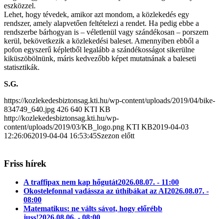
eszközzel.
Lehet, hogy tévedek, amikor azt mondom, a közlekedés egy
rendszer, amely alapvetően feltételezi a rendet. Ha pedig ebbe a
rendszerbe bárhogyan is – véletlenül vagy szándékosan – porszem
kerül, bekövetkezik a közlekedési baleset. Amennyiben ebből a
pofon egyszerű képletből legalább a szándékosságot sikerülne
kiküszöbölnünk, máris kedvezőbb képet mutatnának a baleseti
statisztikák.
S.G.
https://kozlekedesbiztonsag.kti.hu/wp-content/uploads/2019/04/bike-
834749_640.jpg
426
640
KTI KB
http://kozlekedesbiztonsag.kti.hu/wp-
content/uploads/2019/03/KB_logo.png
KTI KB
2019-04-03
12:26:06
2019-04-04 16:53:45
Szezon előtt
Friss hírek
A traffipax nem kap hőgutát
2026.08.07. - 11:00
Okostelefonnal vadássza az úthibákat az AI
2026.08.07. -
08:00
Matematikus: ne válts sávot, hogy előrébb
juss!
2026.08.06. - 08:00