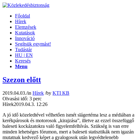
Főoldal
Hírek
Elemzések
Kutatások
Innováció
Segítsük egymást!
Tudástár
HU
|
EN
Keresés
Menu
Szezon előtt
2019.04.03.
/
in
Hírek
/
by
KTI KB
Olvasási idő: 3 perc
Hírek
2019.04.3. 12:26
A jó idő közeledtével vélhetően ismét slágertéma lesz a médiában a
kerékpárosok és motorosok „kirajzása”, illetve az ezzel összefüggő
baleseti kockázatokra való figyelemfelhívás. Szükség is van erre
minden lehetséges fórumon, mert a baleseti statisztikák nem igazán
mutatnak kedvező képet a gyalogosok után legvédtelenebb